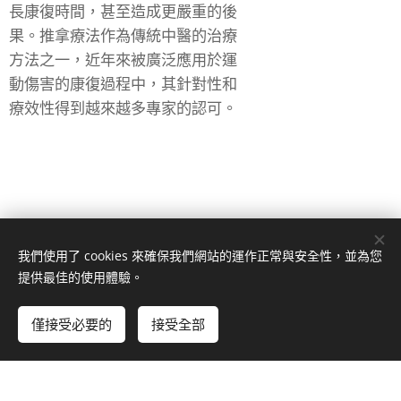
長康復時間，甚至造成更嚴重的後
果。推拿療法作為傳統中醫的治療
方法之一，近年來被廣泛應用於運
動傷害的康復過程中，其針對性和
療效性得到越來越多專家的認可。
我們使用了 cookies 來確保我們網站的運作正常與安全性，並為您
提供最佳的使用體驗。
© 2024 瑜珈。 臺北市中山區中山北路三段181號 10461
僅接受必要的
接受全部
由
Webnode
提供技術支援
Cookies
立即開始
免費建立您的網站！